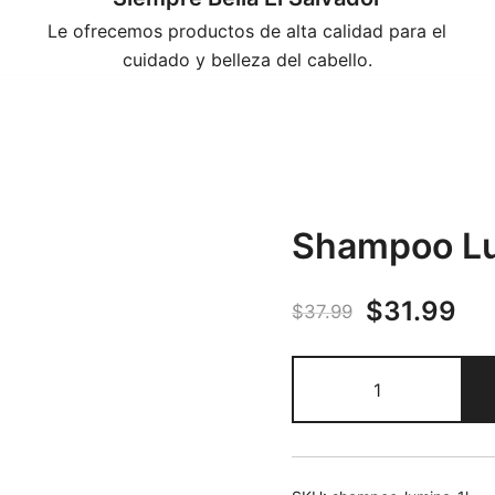
Le ofrecemos productos de alta calidad para el
cuidado y belleza del cabello.
Shampoo Lu
Original
Cu
$
31.99
$
37.99
price
pri
Shampoo
was:
is:
Lumina
1L
$37.99.
$3
cantidad