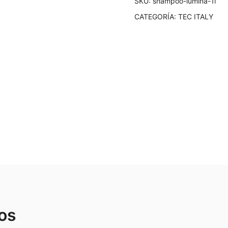
SKU:
shampoo-lumina-1l
CATEGORÍA:
TEC ITALY
os