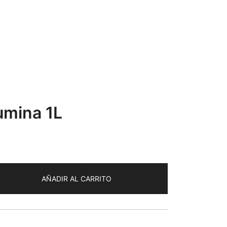
mina 1L
rrent
ce
AÑADIR AL CARRITO
1.99.